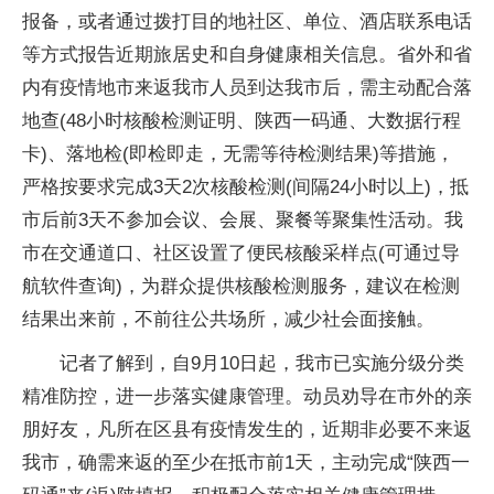
报备，或者通过拨打目的地社区、单位、酒店联系电话
等方式报告
近
期旅居史和自身健康相关信息。省外和省
内有
疫情
地市来返我市人员到达我市后，需主动配合落
地查(48小时核酸检测证明、陕西一码通、大数据行程
卡)、落地检(即检即走，无需等待检测结果)等措施，
严格按要求完成3天2次核酸检测(间隔24小时以上)，抵
市后前3天不参加会议、会展、聚餐等聚集
性
活动。我
市在交通道口、社区设置了便民核酸采样点(可通过导
航软件查询)，为群众提供核酸检测服务，建议在检测
结果出来前，不前往公共场所，减少社会面接触。
记者了解到，自9月10日起，我市已实施分级分类
精准防控，进一步
落实
健康管理。动员劝导在市外的亲
朋好友，凡所在区县有
疫情
发生的，
近
期非必要不来返
我市，确需来返的至少在抵市前1天，主动完成“陕西一