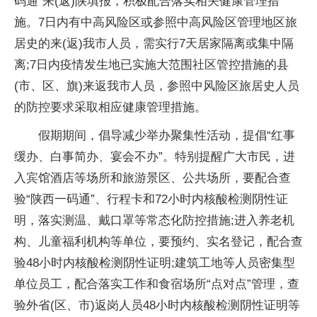
码通”来(返)陕填报，积极配合
落实
相关健康管理措
施。7日内有中高风险区或参照中高风险区管理地区旅
居史的来(返)我市人员，需实行7天居家隔离或集中隔
离;7日内
疫情
发生地已实施大范围社区管控措施的县
(市、区、旗)来返我市人员，参照中风险区旅居史人员
的防控要求采取相应健康管理措施。
假期期间，倡导减少举办聚集
性
活动，提倡“红事
缓办、白事简办、宴会不办”。特别提醒广大市民，进
入宾馆酒店等场所和旅游景区、公共场所，要配合查
验“陕西一码通”、行程卡和72小时内核酸检测阴
性
证
明，
落实
测温、戴口罩等常态化防控措施;进入养老机
构、儿童福利机构等单位，要预约、实名登记，配合查
验48小时内核酸检测阴
性
证明;建筑工地等人员密集型
单位员工，配合
落实
工作和食宿场所“点对点”管理，查
验外省(区、市)返岗人员48小时内核酸检测阴
性
证明等