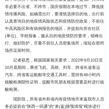
非必要不出省、不跨市，国庆假期在本地过节，降低
疫
情
传播风险。如确需出行，要谨慎选择目的地，出行前
认真查询目的地
疫情
风险状态和
疫情
防控政策，不前往
中高风险区和有病例报告的地区，并提前向所在社区
(单位)、学校报备，服从目的地
疫情
防控要求，错峰出
行、做好防护，尽量不前往人员密集场所，缩短在密闭
场所逗留时间。
记者获悉，根据
国家
相关要求，2022年9月10日至
10月底期间，乘坐飞机、高铁、列车、跨省长途客运
汽车、跨省客运船舶等交通工具时，需持有48小时内
核酸检测阴
性
证明，提醒市民朋友根据需要及时进行核
酸检测。
现阶段，所有省外和省内有
疫情
地市来返我市人员
务必提前在“陕西一码通”的“来(返)陕预填报”模块进行