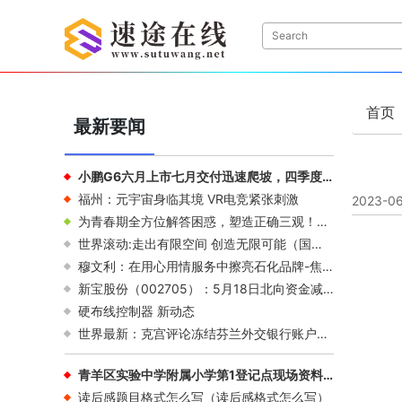
首页
最新要闻
小鹏G6六月上市七月交付迅速爬坡，四季度月交付量目标超2万
福州：元宇宙身临其境 VR电竞紧张刺激
2023-06
为青春期全方位解答困惑，塑造正确三观！法国引进！-速看料
世界滚动:走出有限空间 创造无限可能（国际博物馆日特别报道）
穆文利：在用心用情服务中擦亮石化品牌-焦点快播
新宝股份（002705）：5月18日北向资金减持32.93万股
硬布线控制器 新动态
世界最新：克宫评论冻结芬兰外交银行账户：对西方不友好行为的回应
青羊区实验中学附属小学第1登记点现场资料审核安排2023 全球要闻
读后感题目格式怎么写（读后感格式怎么写）