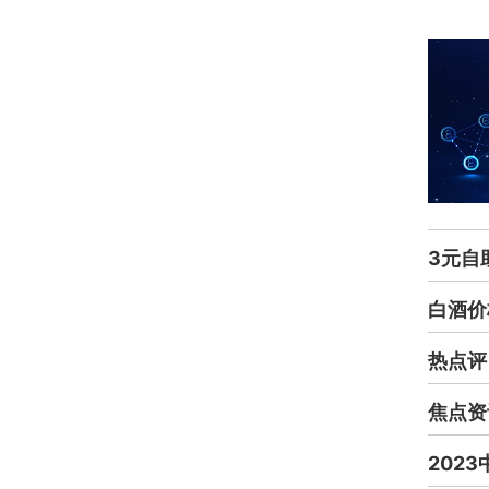
3元自
白酒价
热点评
焦点资
202