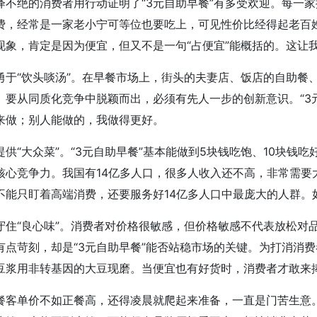
绎不绝的消费者用行动证明了“3元自助早餐”有多受欢迎。每一
费，经常是一家老小宁可等位也要吃上，可见性价比经得起老百姓
现象，肯定是因为便宜，但又不是一句“占便宜”能概括的。这让
勇于“饮头啖汤”。在早餐市场上，街头的夫妻店、饭店的自助餐
。要从同质化竞争中脱颖而出，必须有先人一步的创新意识。“3
来做；别人能做的，我做得更好。
提供“大众菜”。“3元自助早餐”基本能做到5块钱吃饱、10块
核心竞争力。我国有14亿多人口，很多人收入还不高，非常需要
不能只盯着高端消费，还要服务好14亿多人口中最庞大的人群。
守住“良心味”。消费者对价格很敏感，但价格敏感不代表放松对品
有点苛刻，却是“3元自助早餐”能否站稳市场的关键。为打消消
豆浆用非转基因的大豆现磨。当便宜也有好货时，消费者才敢来
餐客单价不如正餐高，还得凌晨就爬起来准备，一直是门苦生意。这