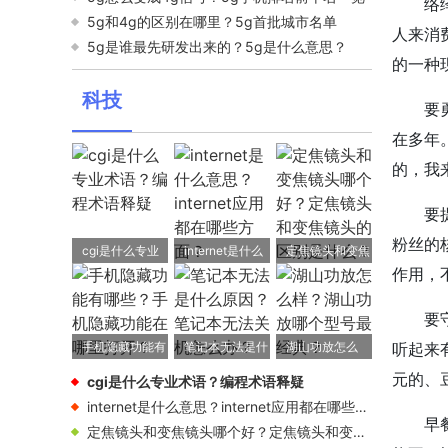
络
5g和4g的区别在哪里？5g首批城市名单
人来消
5g是谁最先研发出来的？5g是什么意思？
的一种
科技
要
在多年
的，我
要
粉丝的
cgi是什么专业
internet是什么
定焦镜头和变焦
作用，
术语？编程术语
意思？internet
镜头哪个好？定
释疑
应用都在哪些方
焦镜头和变焦镜
要
面？
头的区别是什
手机隐藏功能有
笔记本无法是什
湖山功放怎么
听起来
么？
哪些？手机隐藏
么原因？笔记本
样？湖山功放哪
元的、
cgi是什么专业术语？编程术语释疑
功能在哪里打
无法关机怎么
个型号最经典？
internet是什么意思？internet应用都在哪些方面？
开？
办？
早
定焦镜头和变焦镜头哪个好？定焦镜头和变焦镜头的区别是什么？