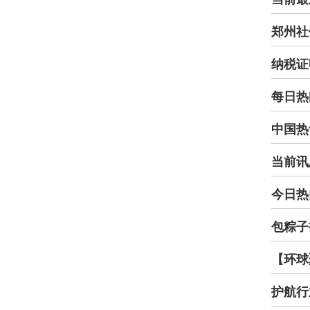
郑州社
纳税证
每日热
中国热
当前讯
今日热
包粽子
【环球
护航行