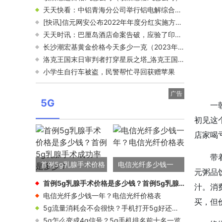
天天快看：中铝青海分公司举行铝电解综合工技能等级认定暨结业考试
[快讯]信元网安公布2022年年度分红实施方案(每10股送红股11.525000股 每10股转增3.750000股) 每日观察
天天时讯：巴厘岛酒店命案告破，应验了印尼网友的爆料，家属发声细思极恐
长沙潮宏基黄金价格今天多少一克（2023年5月18日） 世界观焦点
洛克王国末日审判者打穿星辰之塔_洛克王国末日审判者-世界滚动
小学生自行车被盗，民警帮忙寻回获赠苹果
广告
5G
一
初见这
店家喝
带
首例5g乳腺手术价格
电信光纤多少钱一
元粥品
是多少钱？首例5g乳
年？电信光纤价格表
首例5g乳腺手术价格是多少钱？首例5g乳腺手术成功率是多少？
汁。消
腺手术成功率是多
电信光纤多少钱一年？电信光纤价格表
买，但
5g流量消耗会不会很快？手机打开5g好还是关闭5G好？
少？
5g怎么变成4g信号？5g手机排名前十名一览