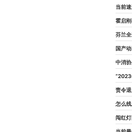
当前速
霍启刚
芬兰全
国产动
中消协
“20
责令退
怎么线
闯红灯
当前最