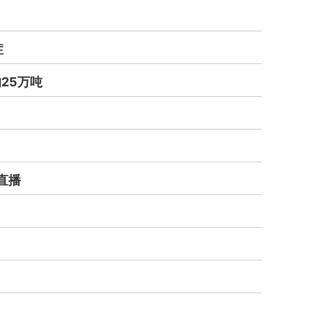
症
25万吨
直播